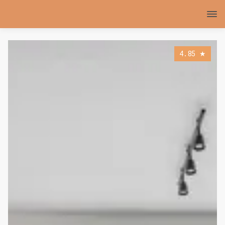
4.85
★